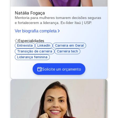
Natália Fogaça
Mentoria para mulheres tomarem decisões seguras
e fortalecerem a liderança. Ex-líder Itaú | USP.
Ver biografia completa
Especialidades
Entrevista
LinkedIn
Carreira em Geral
Transição de carreira
Carreira tech
Liderança feminina
Solicite um orçamento