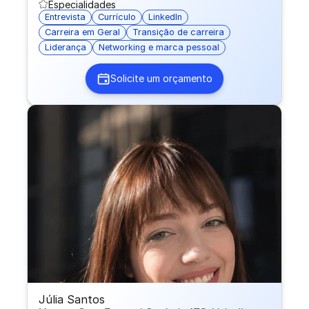
Especialidades
Entrevista
Currículo
LinkedIn
Carreira em Geral
Transição de carreira
Liderança
Networking e marca pessoal
Solicite um orçamento
Júlia Santos