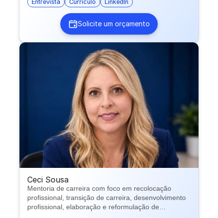
Entrevista
Currículo
LinkedIn
utilizando narrativa, SEO e comportamento de
algoritmo a seu favor. Entrevista: preparação de alto
Solicite um orçamento
nível para transformar sua trajetória em argumentos
de valor, com clareza, segurança e direcionamento
para aprovação. Gupy: estruturação das
informações alinhadas ao mercado, posicionamento
por vaga, escolha assertiva de competências e uso
estratégico dos recursos da plataforma para
performar melhor nas etapas e entrevistas. Meu
foco é tirar você da tentativa e erro e te colocar em
um processo estruturado, onde cada etapa da sua
comunicação profissional trabalha para o mesmo
objetivo: ser escolhido. Não é sobre ser perfeito, é
sobre encontrar seu brilho e demostrar isso para
mercado!
Ceci Sousa
Mentoria de carreira com foco em recolocação
profissional, transição de carreira, desenvolvimento
profissional, elaboração e reformulação de
currículos, otimização de perfil no LinkedIn,