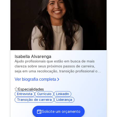
Isabella Alvarenga
Ajudo profissionais que estão em busca de mais
clareza sobre seus próximos passos de carreira,
seja em uma recolocação, transição profissional ou
na busca por novas oportunidades. Através do
Ver biografia completa
autoconhecimento e do posicionamento estratégico,
apoio cada pessoa a enxergar seu potencial, ganhar
Especialidades
confiança e se apresentar ao mercado de forma
Entrevista
Currículo
LinkedIn
mais assertiva.
Transição de carreira
Liderança
Solicite um orçamento