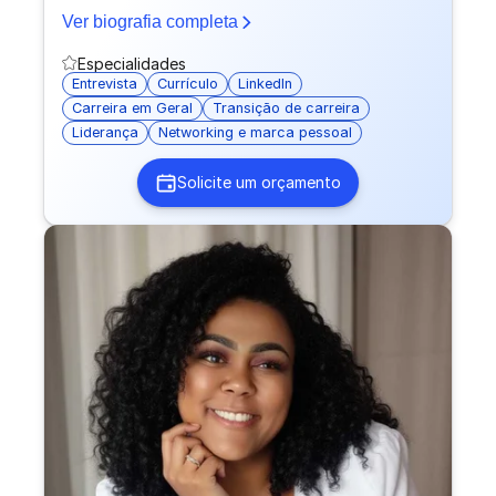
plataformas de vagas e preparação para entrevistas.
Ver biografia completa
Meu foco é aumentar suas chances de aprovação
nos processos seletivos e acelerar sua recolocação
Especialidades
profissional.
Entrevista
Currículo
LinkedIn
Carreira em Geral
Transição de carreira
Liderança
Networking e marca pessoal
Solicite um orçamento