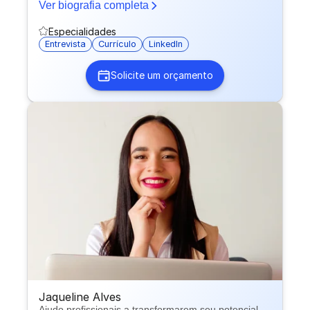
Ver biografia completa
preparação para processos seletivos e entrevistas,
além de estratégias para fortalecimento da
Especialidades
empregabilidade.
Entrevista
Currículo
LinkedIn
Solicite um orçamento
Jaqueline Alves
Ajudo profissionais a transformarem seu potencial