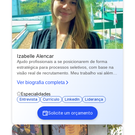
Izabelle Alencar
Ajudo profissionais a se posicionarem de forma
estratégica para processos seletivos, com base na
visão real de recrutamento. Meu trabalho vai além
da construção de currículo: atuo na tradução do
Ver biografia completa
perfil do candidato para o que o mercado de fato
busca, incluindo otimização para Gupy, alinhamento
Especialidades
de narrativa profissional e preparação prática para
Entrevista
Currículo
LinkedIn
Liderança
entrevistas.
Solicite um orçamento