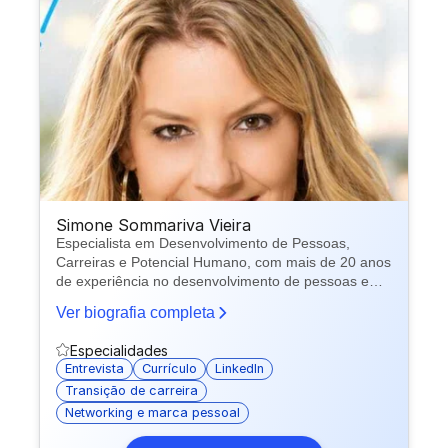
Simone Sommariva Vieira
Especialista em Desenvolvimento de Pessoas,
Carreiras e Potencial Humano, com mais de 20 anos
de experiência no desenvolvimento de pessoas e
talentos. Atuo com Mentoria de Carreira, Talent
Ver biografia completa
Acquisition, People & Performance e
Desenvolvimento Humano, apoiando profissionais
Especialidades
na construção de trajetórias mais conscientes,
Entrevista
Currículo
LinkedIn
estratégicas e alinhadas aos seus objetivos. Acredito
Transição de carreira
que toda carreira pode ser potencializada quando
Networking e marca pessoal
propósito, competências e oportunidades caminham
juntos.